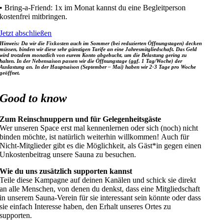
• Bring-a-Friend: 1x im Monat kannst du eine Begleitperson
kostenfrei mitbringen.
Jetzt abschließen
Hinweis: Da wir die Fixkosten auch im Sommer (bei reduzierten Öffnungstagen) decken
müssen, binden wir diese sehr günstigen Tarife an eine Jahresmitgliedschaft. Das Geld
wird trotzdem monatlich von eurem Konto abgebucht, um die Belastung gering zu
halten. In der Nebensaison passen wir die Öffnungstage (ggf. 1 Tag/Woche) der
Auslastung an. In der Hauptsaison (September – Mai) haben wir 2-3 Tage pro Woche
geöffnet.
Good to know
Zum Reinschnuppern und für Gelegenheitsgäste
Wer unseren Space erst mal kennenlernen oder sich (noch) nicht
binden möchte, ist natürlich weiterhin willkommen! Auch für
Nicht-Mitglieder gibt es die Möglichkeit, als Gäst*in gegen einen
Unkostenbeitrag unsere Sauna zu besuchen.
Wie du uns zusätzlich supporten kannst
Teile diese Kampagne auf deinen Kanälen und schick sie direkt
an alle Menschen, von denen du denkst, dass eine Mitgliedschaft
in unserem Sauna-Verein für sie interessant sein könnte oder dass
sie einfach Interesse haben, den Erhalt unseres Ortes zu
supporten.