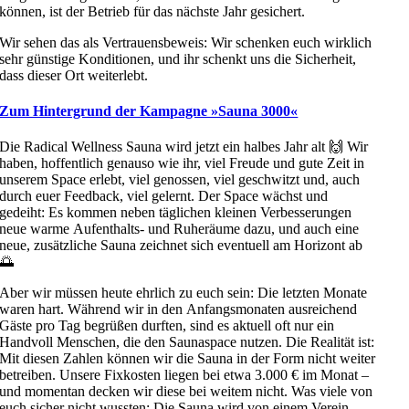
können, ist der Betrieb für das nächste Jahr gesichert.
Wir sehen das als Vertrauensbeweis: Wir schenken euch wirklich
sehr günstige Konditionen, und ihr schenkt uns die Sicherheit,
dass dieser Ort weiterlebt.
Zum Hintergrund der Kampagne »Sauna 3000«
Die Radical Wellness Sauna wird jetzt ein halbes Jahr alt
🙌
Wir
haben, hoffentlich genauso wie ihr, viel Freude und gute Zeit in
unserem Space erlebt, viel genossen, viel geschwitzt und, auch
durch euer Feedback, viel gelernt. Der Space wächst und
gedeiht: Es kommen neben täglichen kleinen Verbesserungen
neue warme Aufenthalts- und Ruheräume dazu, und auch eine
neue, zusätzliche Sauna zeichnet sich eventuell am Horizont ab
🌅
Aber wir müssen heute ehrlich zu euch sein: Die letzten Monate
waren hart. Während wir in den Anfangsmonaten ausreichend
Gäste pro Tag begrüßen durften, sind es aktuell oft nur ein
Handvoll Menschen, die den Saunaspace nutzen. Die Realität ist:
Mit diesen Zahlen können wir die Sauna in der Form nicht weiter
betreiben. Unsere Fixkosten liegen bei etwa 3.000 € im Monat –
und momentan decken wir diese bei weitem nicht. Was viele von
euch sicher nicht wussten: Die Sauna wird von einem Verein