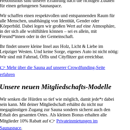
Hedonismus sind unserer Erfahrung nach die richtigen Zutaten
für einen gelungenen Saunaspace.
Wir schaffen einen respektvollen und entspannenden Raum für
alle Menschen, unabhängig von Identität, Gender oder
Körperbild. Dabei legen wir großen Wert auf eine Atmosphäre,
in der sich alle wohlfühlen können – sei es allein, mit
Freund*innen oder in der Gemeinschaft.
Ihr findet unsere kleine Insel aus Holz, Licht & Liebe im
Leipziger Westen. Und keine Sorge, eigenes Auto ist nicht nötig:
Wir sind mit Fahrrad, Öffis und Cityflitzer gut erreichbar.
👉 Mehr über die Sauna auf unserer Crowdfunding-Seite
erfahren
Unsere neuen Mitgliedschafts-Modelle
Wir senken die Hürden so tief wie möglich, damit jede*r dabei
sein kann. Mit deiner Mitgliedschaft erhältst du nicht nur
megagünstigen Zugang zur Sauna sondern sicherst auch den
Erhalt des gesamten Ortes. Als kleinen Bonus erhalten alle
Mitglieder 10% Rabatt auf 👉
Privateinmietungen im
Saunaspace
.