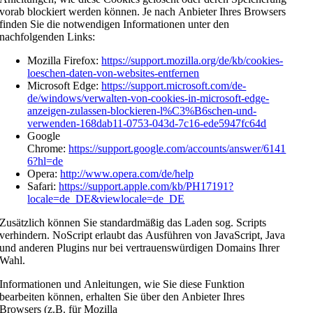
vorab blockiert werden können. Je nach Anbieter Ihres Browsers
finden Sie die notwendigen Informationen unter den
nachfolgenden Links:
Mozilla Firefox:
https://support.mozilla.org/de/kb/cookies-
loeschen-daten-von-websites-entfernen
Microsoft Edge:
https://support.microsoft.com/de-
de/windows/verwalten-von-cookies-in-microsoft-edge-
anzeigen-zulassen-blockieren-l%C3%B6schen-und-
verwenden-168dab11-0753-043d-7c16-ede5947fc64d
Google
Chrome:
https://support.google.com/accounts/answer/6141
6?hl=de
Opera:
http://www.opera.com/de/help
Safari:
https://support.apple.com/kb/PH17191?
locale=de_DE&viewlocale=de_DE
Zusätzlich können Sie standardmäßig das Laden sog. Scripts
verhindern. NoScript erlaubt das Ausführen von JavaScript, Java
und anderen Plugins nur bei vertrauenswürdigen Domains Ihrer
Wahl.
Informationen und Anleitungen, wie Sie diese Funktion
bearbeiten können, erhalten Sie über den Anbieter Ihres
Browsers (z.B. für Mozilla